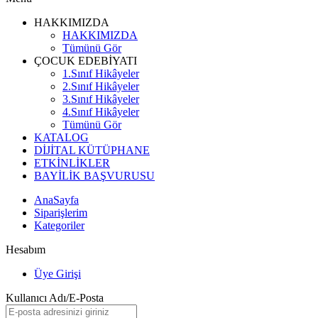
HAKKIMIZDA
HAKKIMIZDA
Tümünü Gör
ÇOCUK EDEBİYATI
1.Sınıf Hikâyeler
2.Sınıf Hikâyeler
3.Sınıf Hikâyeler
4.Sınıf Hikâyeler
Tümünü Gör
KATALOG
DİJİTAL KÜTÜPHANE
ETKİNLİKLER
BAYİLİK BAŞVURUSU
AnaSayfa
Siparişlerim
Kategoriler
Hesabım
Üye Girişi
Kullanıcı Adı/E-Posta