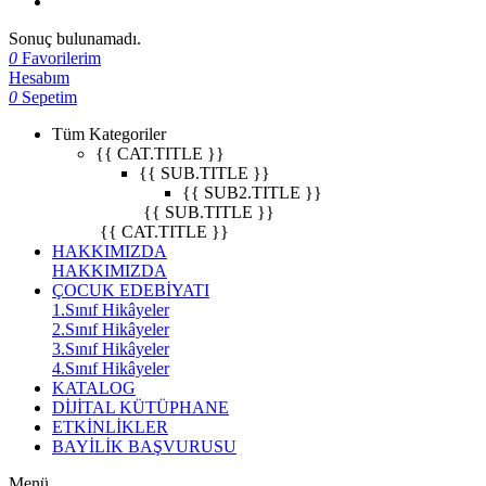
Sonuç bulunamadı.
0
Favorilerim
Hesabım
0
Sepetim
Tüm Kategoriler
{{ CAT.TITLE }}
{{ SUB.TITLE }}
{{ SUB2.TITLE }}
{{ SUB.TITLE }}
{{ CAT.TITLE }}
HAKKIMIZDA
HAKKIMIZDA
ÇOCUK EDEBİYATI
1.Sınıf Hikâyeler
2.Sınıf Hikâyeler
3.Sınıf Hikâyeler
4.Sınıf Hikâyeler
KATALOG
DİJİTAL KÜTÜPHANE
ETKİNLİKLER
BAYİLİK BAŞVURUSU
Menü